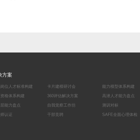
决方案
键岗位人才标准构建
卡片建模研讨会
能力模型体系构建
职资格体系构建
360评估解决方案
高潜人才能力盘点
高层能力盘点
自我觉察工作坊
测训对标
评师认证
干部竞聘
SAFE全面心理体检