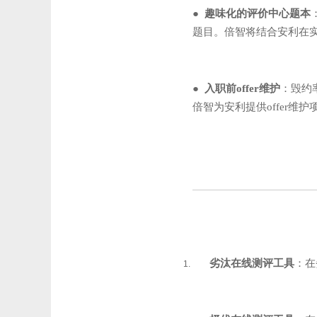
● 趣味化的评价中心题本
题目。倍智将结合安利在
● 入职前offer维护
：毁约
倍智为安利提供offer维
劣汰在线测评工具
：在