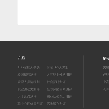
产品
解
TDS智能人事决策系统
倍智TAS人才测评系统
关
校园招聘测评
大五职业性格测评
任
管理人员情境判断测评
社会招聘测评
中
职业驱动力测评
任职风险因素测评
测
人才盘点测评
职业认知能力测评
职业心理健康测评
高潜识别测评