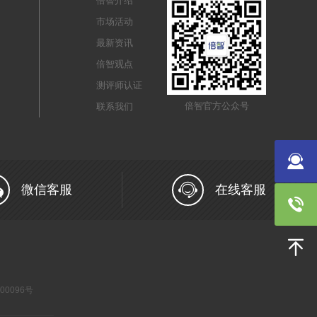
倍智介绍
市场活动
最新资讯
倍智观点
测评师认证
倍智官方公众号
联系我们
微信客服
在线客服
000096号