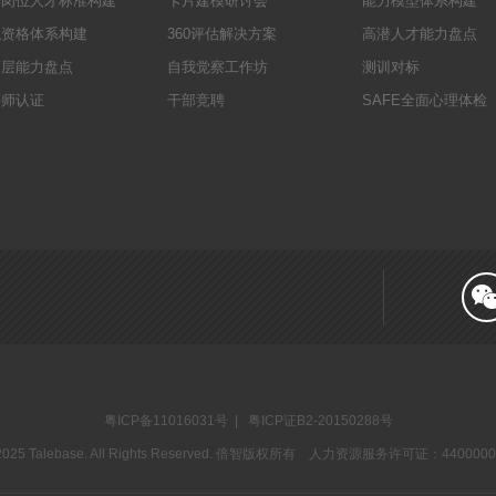
键岗位人才标准构建
卡片建模研讨会
能力模型体系构建
职资格体系构建
360评估解决方案
高潜人才能力盘点
高层能力盘点
自我觉察工作坊
测训对标
评师认证
干部竞聘
SAFE全面心理体检
粤ICP备11016031号
| 粤ICP证B2-20150288号
2025 Talebase. All Rights Reserved. 倍智版权所有 人力资源服务许可证：440000