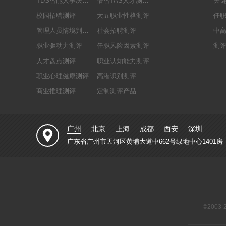
TDS智能人事决策系统
倍智TAS人才测评系统
关
校园招聘测评
大五职业性格测评
任
管理人员情境判断测评
社会招聘测评
中
职业驱动力测评
任职风险因素测评
测
人才盘点测评
职业认知能力测评
职业心理健康测评
高潜识别测评
商业推理测评
定制测评产品
广州
北京
上海
成都
西安
深圳
广东省广州市天河区黄埔大道中662号绿地中心1401房
©2003-