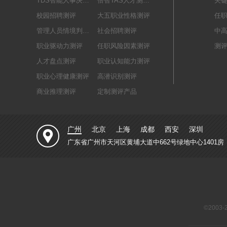
TDS智能人事决策系统
倍智TAS人才测评系统
关
校园招聘测评
大五职业性格测评
任
管理人员情境判断测评
社会招聘测评
中
职业驱动力测评
任职风险因素测评
测
人才盘点测评
职业认知能力测评
职业心理健康测评
高潜识别测评
商业推理测评
定制测评产品
广州
北京
上海
成都
西安
深圳
广东省广州市天河区黄埔大道中662号绿地中心1401房
©2003-