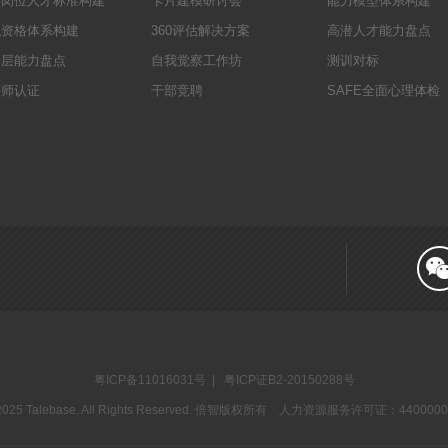
键岗位人才标准构建
卡片建模研讨会
能力模型体系构建
职资格体系构建
360评估解决方案
高潜人才能力盘点
高层能力盘点
自我觉察工作坊
测训对标
评师认证
干部竞聘
SAFE全面心理体检
粤ICP备11016031号
| 粤ICP证B2-20150288号
2025 Talebase. All Rights Reserved. 倍智版权所有 人力资源服务许可证：440000