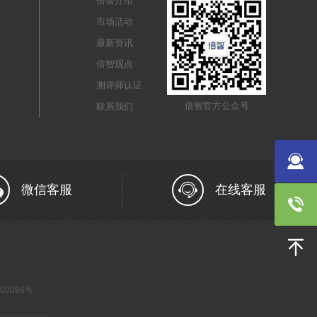
倍智介绍
市场活动
最新资讯
倍智观点
测评师认证
倍智官方公众号
联系我们
微信客服
在线客服
000096号